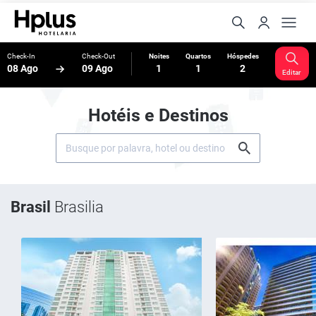
Check-In
Check-Out
Noites
Quartos
Hóspedes
08 Ago
09 Ago
1
1
2
Editar
Hotéis e Destinos
Brasil
Brasilia