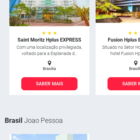
★ ★ ★
★ ★
Saint Moritz Hplus EXPRESS
Fusion Hplus
Com uma localização privilegiada,
Situado no Setor Ho
voltado para a Esplanada d...
hotel Fusion Hp
Brasilia
Brasil
SABER MAIS
SABER 
Brasil
Joao Pessoa