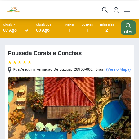
Check-In
Check-Out
Noites
Quartos
Hóspedes
07 Ago
08 Ago
1
1
2
Editar
Pousada Corais e Conchas
Rua Aniquim
,
Armacao De Buzios
,
28950-000
,
Brasil
(
Ver no Mapa
)