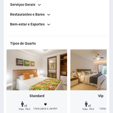
Serviços Gerais
Restaurantes e Bares
Bem-estar e Esportes
Tipos de Quarto
Standard
Vip
x3
x3
Vista para o Jardim
Vista para 
Max. PAX
Max. PAX