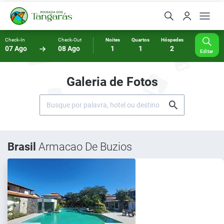
Check-In
Check-Out
Noites
Quartos
Hóspedes
07 Ago
08 Ago
1
1
2
Editar
Galeria de Fotos
Brasil
Armacao De Buzios