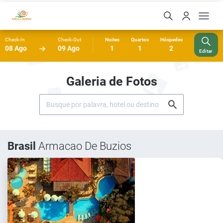
Check-In
Check-Out
Noites
Quartos
Hóspedes
08 Ago
09 Ago
1
1
2
Editar
Galeria de Fotos
Brasil
Armacao De Buzios