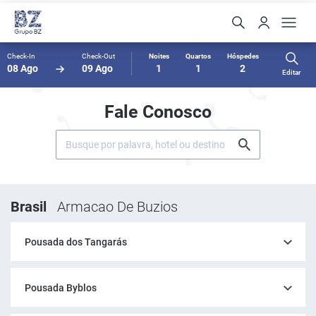
Check-In
Check-Out
Noites
Quartos
Hóspedes
08 Ago
09 Ago
1
1
2
Editar
Fale Conosco
Brasil
Armacao De Buzios
Pousada dos Tangarás
Pousada Byblos