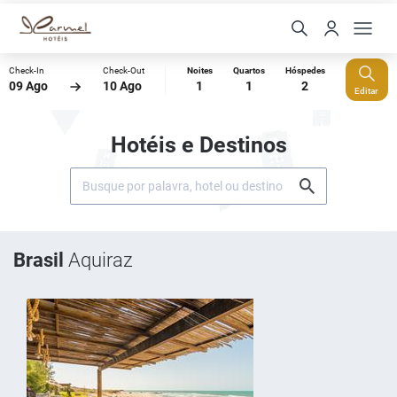
Check-In
Check-Out
Noites
Quartos
Hóspedes
09 Ago
10 Ago
1
1
2
Editar
Hotéis e Destinos
Brasil
Aquiraz