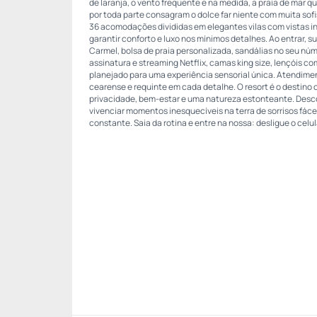
de laranja, o vento frequente e na medida, a praia de mar qu
por toda parte consagram o dolce far niente com muita sof
36 acomodações divididas em elegantes vilas com vistas i
garantir conforto e luxo nos mínimos detalhes. Ao entrar,
Carmel, bolsa de praia personalizada, sandálias no seu núm
assinatura e streaming Netflix, camas king size, lençóis c
planejado para uma experiência sensorial única. Atendimen
cearense e requinte em cada detalhe. O resort é o destino
privacidade, bem-estar e uma natureza estonteante. Desc
vivenciar momentos inesquecíveis na terra de sorrisos fáceis
constante. Saia da rotina e entre na nossa: desligue o celul