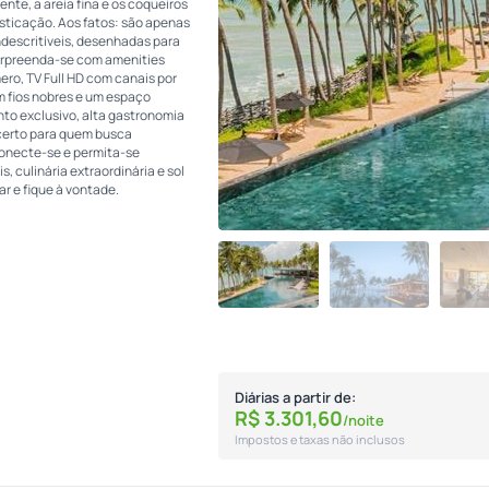
ente, a areia fina e os coqueiros
isticação. Aos fatos: são apenas
ndescritíveis, desenhadas para
 surpreenda-se com amenities
ero, TV Full HD com canais por
om fios nobres e um espaço
to exclusivo, alta gastronomia
 certo para quem busca
onecte-se e permita-se
, culinária extraordinária e sol
ar e fique à vontade.
Diárias a partir de:
R$
3.301,
60
/noite
Impostos e taxas não inclusos