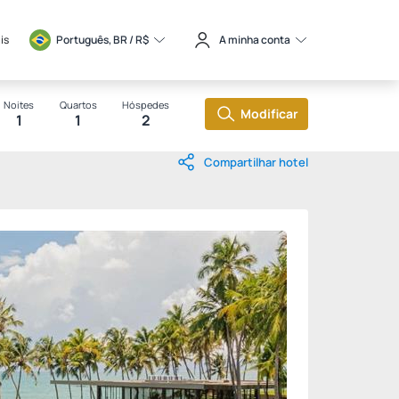
is
Português, BR / 
R$
A minha conta
Noites
Quartos
Hóspedes
Modificar
1
1
2
Compartilhar hotel