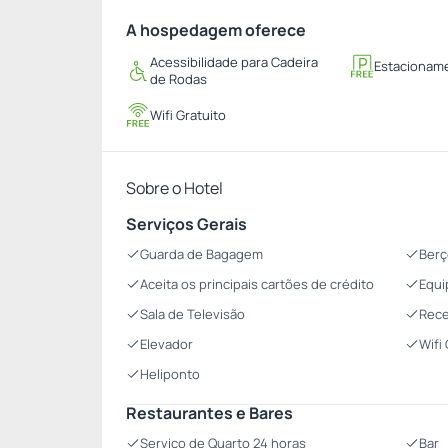
A hospedagem oferece
Acessibilidade para Cadeira
Estacioname
de Rodas
Wifi Gratuito
Sobre o Hotel
Serviços Gerais
Guarda de Bagagem
Berç
Aceita os principais cartões de crédito
Equi
Sala de Televisão
Rece
Elevador
Wifi
Heliponto
Restaurantes e Bares
Serviço de Quarto 24 horas
Bar