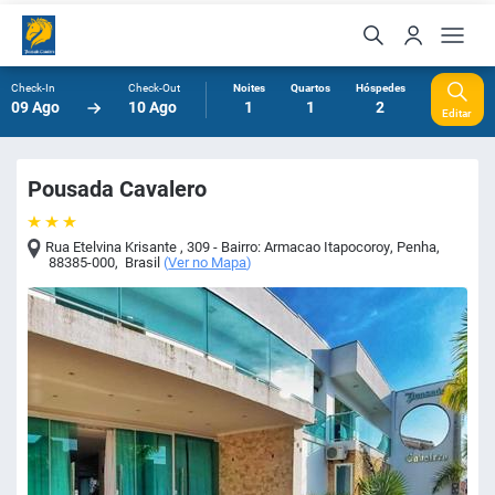
Check-In
Check-Out
Noites
Quartos
Hóspedes
09 Ago
10 Ago
1
1
2
Editar
Pousada Cavalero
Rua Etelvina Krisante , 309 - Bairro: Armacao Itapocoroy
,
Penha
,
88385-000
,
Brasil
(
Ver no Mapa
)