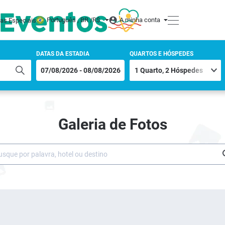
Português , BR /
R$
A minha conta
tas Especiais
DATAS DA ESTADIA
QUARTOS E HÓSPEDES
Galeria de Fotos