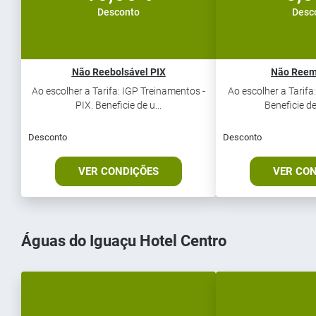
Desconto
Desc
Não Reebolsável PIX
Não Reem
Ao escolher a Tarifa: IGP Treinamentos -
Ao escolher a Tarifa
PIX. Beneficie de u...
Beneficie de
Desconto
Desconto
VER CONDIÇÕES
VER CO
Águas do Iguaçu Hotel Centro