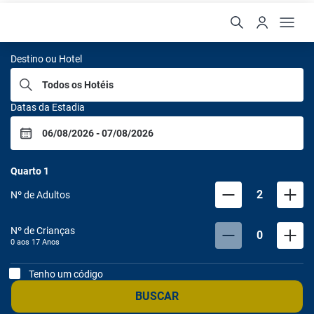
Louvre Hotels
Destino ou Hotel
Datas da Estadia
Quarto
1
2
Nº de Adultos
Nº de Crianças
0
0 aos
17
Anos
Tenho um código
BUSCAR