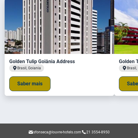
Golden Tulip Goiânia Address
Golden T
Brasil, Goiania
Brasil,
Saber mais
Sabe
sfonseca@louvre-hotels.com
21 3554-8950