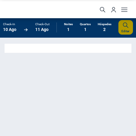
Check-In
Check-Out
Noites
Quartos
Hóspedes
10 Ago
11 Ago
1
1
2
Editar