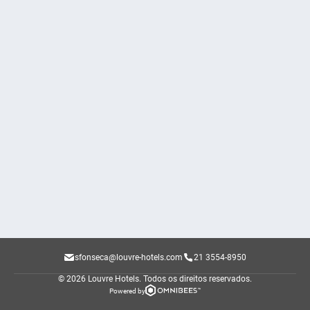
sfonseca@louvre-hotels.com
21 3554-8950
© 2026 Louvre Hotels.
Todos os direitos reservados.
Powered by