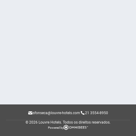
sfonseca@louvre-hotels.com
21 3554-8950
© 2026 Louvre Hotels.
Todos os direitos reservados.
Powered by