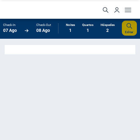
Check-In
Check-Out
Noites
Quartos
Hóspedes
07 Ago
08 Ago
1
1
2
Editar