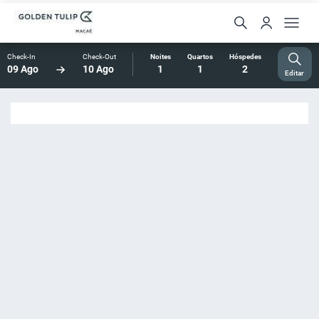
Check-In
Check-Out
Noites
Quartos
Hóspedes
09 Ago
10 Ago
1
1
2
Editar