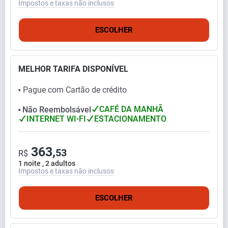
Impostos e taxas não inclusos
ESCOLHER
MELHOR TARIFA DISPONÍVEL
Pague com Cartão de crédito
⬤
CAFÉ DA MANHÃ
Não Reembolsável
⬤
INTERNET WI-FI
ESTACIONAMENTO
363,
53
R$
1 noite , 2 adultos
Impostos e taxas não inclusos
ESCOLHER