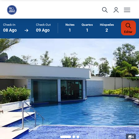
Check-In
Check-Out
Noites
Quartos
Hóspedes
08 Ago
09 Ago
1
1
2
Editar
4