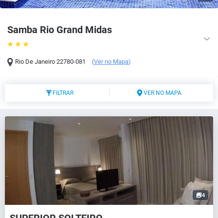
Samba Rio Grand Midas
Rio De Janeiro
22780-081
(
Ver no Mapa
)
FILTRAR
VER NO MAPA
4