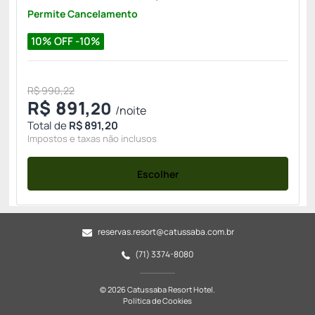
Permite Cancelamento
10% OFF -10%
R$ 990,22
R$
891,
20
/noite
Total de
R$ 891,20
Impostos e taxas não inclusos
Escolher
reservas.resort@catussaba.com.br
(71) 3374-8080
© 2026 Catussaba Resort Hotel.
Política de Cookies