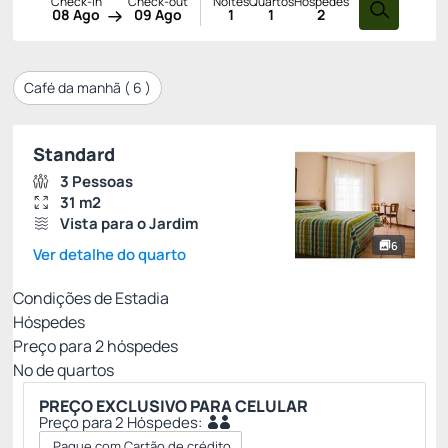
Check-in
Check-out
Noites
Quartos
Hóspedes
08 Ago
09 Ago
1
1
2
Café da manhã (
6
)
Standard
3 Pessoas
31 m2
Vista para o Jardim
6
Ver detalhe do quarto
Condições de Estadia
Hóspedes
Preço para
2
hóspedes
Nº de quartos
PREÇO EXCLUSIVO PARA CELULAR
Preço para 2 Hóspedes:
Pague com Cartão de crédito