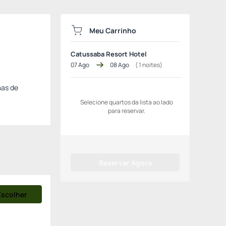
Meu Carrinho
Catussaba Resort Hotel
07 Ago
08 Ago
(
1
noites)
mas de
Selecione quartos da lista ao lado
para reservar.
Reservar Agora
Escolher