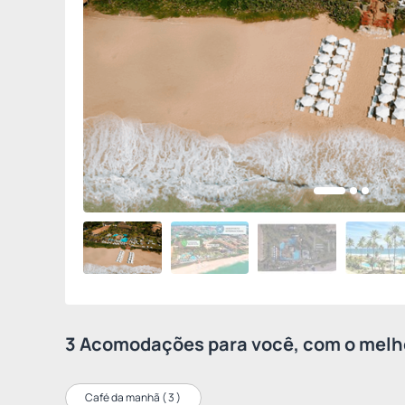
3 Acomodações para você, com o melho
Café da manhã (
3
)