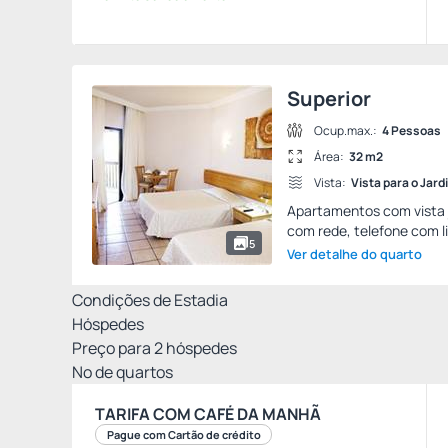
Superior
Ocup.max.:
4 Pessoas
Área:
32 m2
Vista:
Vista para o Jard
Apartamentos com vista 
com rede, telefone com li
5
Ver detalhe do quarto
Condições de Estadia
Hóspedes
Preço para
2
hóspedes
Nº de quartos
TARIFA COM CAFÉ DA MANHÃ
Pague com Cartão de crédito