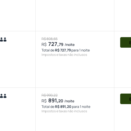
R$ 808,65
727,
R$
79
/noite
Total de
R$ 727,79
para 1 noite
Impostos e taxas não inclusos
R$ 990,22
891,
R$
20
/noite
Total de
R$ 891,20
para 1 noite
Impostos e taxas não inclusos