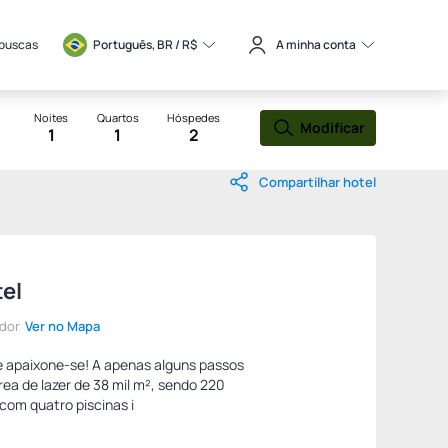
 buscas
Português, BR / 
R$
A minha conta
Noites
Quartos
Hóspedes
Modificar
1
1
2
Compartilhar hotel
el
ador
Ver no Mapa
 apaixone-se! A apenas alguns passos
ea de lazer de 38 mil m², sendo 220
com quatro piscinas i