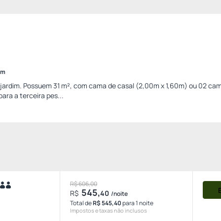
im
jardim. Possuem 31 m², com cama de casal (2,00m x 1,60m) ou 02 ca
para a terceira pes...
R$ 606,00
545,
R$
40
/noite
Total de
R$ 545,40
para 1 noite
Impostos e taxas não inclusos