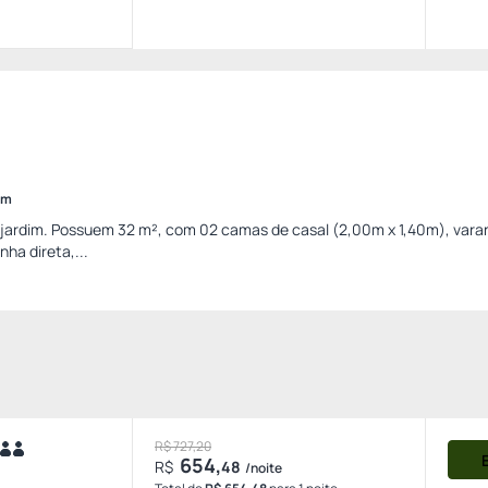
im
jardim. Possuem 32 m², com 02 camas de casal (2,00m x 1,40m), varan
nha direta,...
R$ 727,20
654,
R$
48
/noite