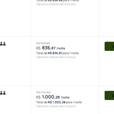
Total de
R$ 654,48
para 1 noite
Impostos e taxas não inclusos
R$ 929,85
836,
R$
87
/noite
Total de
R$ 836,87
para 1 noite
Impostos e taxas não inclusos
R$ 1.111,42
1.000,
R$
28
/noite
Total de
R$ 1.000,28
para 1 noite
Impostos e taxas não inclusos