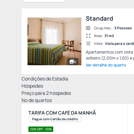
Standard
Ocup.max.:
3 Pessoas
Área:
31 m2
Vista:
Vista para o Jard
Apartamentos com vista 
solteiro (2,00m x 1,00) e 
6
Ver detalhe do quarto
Condições de Estadia
Hóspedes
Preço para
2
hóspedes
Nº de quartos
TARIFA COM CAFÉ DA MANHÃ
Pague com Cartão de crédito
10% OFF -10%