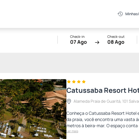
Minhas
Check-in
Check-out
07 Ago
08 Ago
Catussaba Resort Hot
Alameda Praia de Guaritá, 101 Salv
Conheça o Catussaba Resort Hotel e
da praia, você encontra uma vasta ár
metros à beira-mar. O espaço conta 
Ler mais