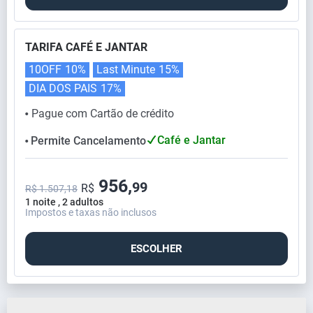
TARIFA CAFÉ E JANTAR
10OFF
10%
Last Minute
15%
DIA DOS PAIS
17%
Pague com Cartão de crédito
⬤
Café e Jantar
Permite Cancelamento
⬤
956,
99
R$
R$ 1.507,18
1 noite , 2 adultos
Impostos e taxas não inclusos
ESCOLHER