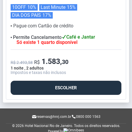
10OFF
10%
Last Minute
15%
DIA DOS PAIS
17%
Pague com Cartão de crédito
⬤
Café e Jantar
Permite Cancelamento
⬤
Só existe 1 quarto disponível
1.583,
30
R$
R$ 2.493,58
1 noite , 2 adultos
Impostos e taxas não inclusos
ESCOLHER
reservas@hnrj.com.br
0800 000 1563
© 2026 Hotel Nacional Rio de Janeiro.
Todos os direitos reservados.
Powered by