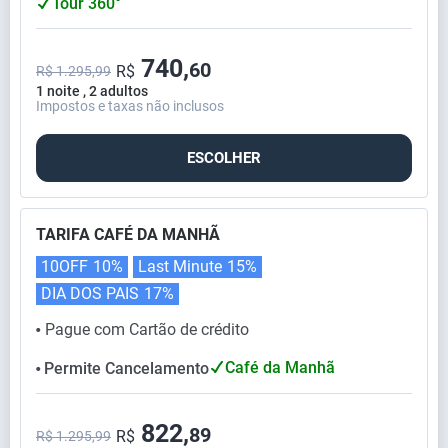
Tour 360°
740,
60
R$
R$ 1.295,99
1 noite , 2 adultos
Impostos e taxas não inclusos
ESCOLHER
TARIFA CAFÉ DA MANHÃ
10OFF
10%
Last Minute
15%
DIA DOS PAIS
17%
Pague com Cartão de crédito
⬤
Café da Manhã
Permite Cancelamento
⬤
822,
89
R$
R$ 1.295,99