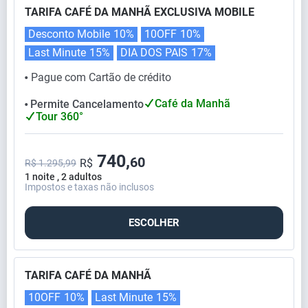
TARIFA CAFÉ DA MANHÃ EXCLUSIVA MOBILE
Desconto Mobile
10%
10OFF
10%
Last Minute
15%
DIA DOS PAIS
17%
Pague com Cartão de crédito
⬤
Café da Manhã
Permite Cancelamento
⬤
Tour 360°
740,
60
R$
R$ 1.295,99
1 noite , 2 adultos
Impostos e taxas não inclusos
ESCOLHER
TARIFA CAFÉ DA MANHÃ
10OFF
10%
Last Minute
15%