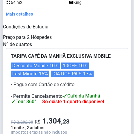
64 m2
King
Mais detalhes
Condições de Estadia
Preço para
2
Hóspedes
Nº de quartos
TARIFA CAFÉ DA MANHÃ EXCLUSIVA MOBILE
Desconto Mobile
10%
10OFF
10%
Last Minute
15%
DIA DOS PAIS
17%
Pague com Cartão de crédito
⬤
Café da Manhã
Permite Cancelamento
⬤
Tour 360°
Só existe 1 quarto disponível
1.304,
28
R$
R$ 2.282,38
1 noite , 2 adultos
Impostos e taxas não inclusos