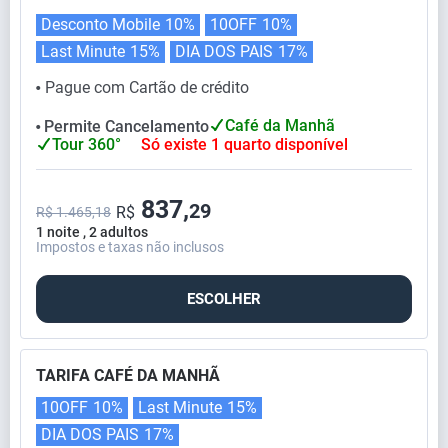
Desconto Mobile
10%
10OFF
10%
Last Minute
15%
DIA DOS PAIS
17%
Pague com Cartão de crédito
⬤
Café da Manhã
Permite Cancelamento
⬤
Tour 360°
Só existe 1 quarto disponível
837,
29
R$
R$ 1.465,18
1 noite , 2 adultos
Impostos e taxas não inclusos
ESCOLHER
TARIFA CAFÉ DA MANHÃ
10OFF
10%
Last Minute
15%
DIA DOS PAIS
17%