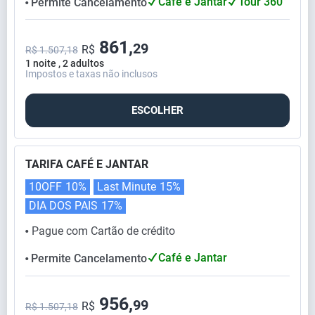
Café e Jantar
Tour 360°
Permite Cancelamento
⬤
861,
29
R$
R$ 1.507,18
1 noite , 2 adultos
Impostos e taxas não inclusos
ESCOLHER
TARIFA CAFÉ E JANTAR
10OFF
10%
Last Minute
15%
DIA DOS PAIS
17%
Pague com Cartão de crédito
⬤
Café e Jantar
Permite Cancelamento
⬤
956,
99
R$
R$ 1.507,18