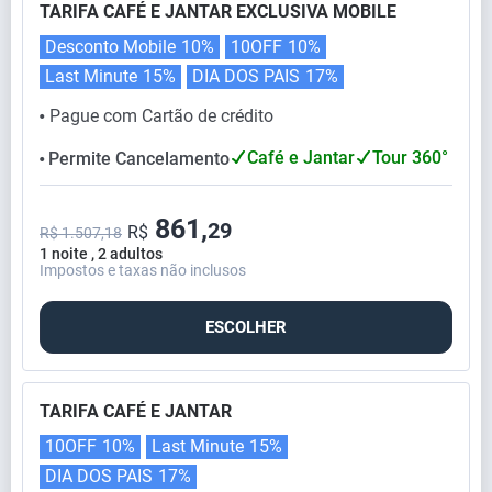
TARIFA CAFÉ E JANTAR EXCLUSIVA MOBILE
Desconto Mobile
10%
10OFF
10%
Last Minute
15%
DIA DOS PAIS
17%
Pague com Cartão de crédito
⬤
Café e Jantar
Tour 360°
Permite Cancelamento
⬤
861,
29
R$
R$ 1.507,18
1 noite , 2 adultos
Impostos e taxas não inclusos
ESCOLHER
TARIFA CAFÉ E JANTAR
10OFF
10%
Last Minute
15%
DIA DOS PAIS
17%