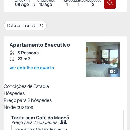
Check-in
Check-out
Noites
Quartos
Hóspedes
09 Ago
10 Ago
1
1
2
Café da manhã (
2
)
Apartamento Executivo
3 Pessoas
23 m2
Ver detalhe do quarto
6
Condições de Estadia
Hóspedes
Preço para
2
hóspedes
Nº de quartos
Tarifa com Café da Manhã
Preço para 2 Hóspedes:
Pague com Cartão de crédito