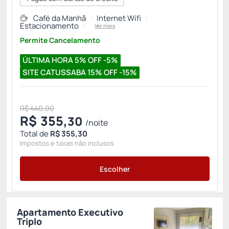
Café da Manhã
Internet Wifi
Estacionamento
Ver mais
Permite Cancelamento
ÚLTIMA HORA 5% OFF -5%
SITE CATUSSABA 15% OFF -15%
R$ 440,00
R$
355,
30
/noite
Total de
R$ 355,30
Impostos e taxas não inclusos
Escolher
Apartamento Executivo
Triplo