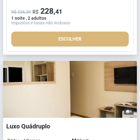
228,
41
R$
R$ 326,30
1 noite , 2 adultos
Impostos e taxas não inclusos
ESCOLHER
4
Luxo Quádruplo