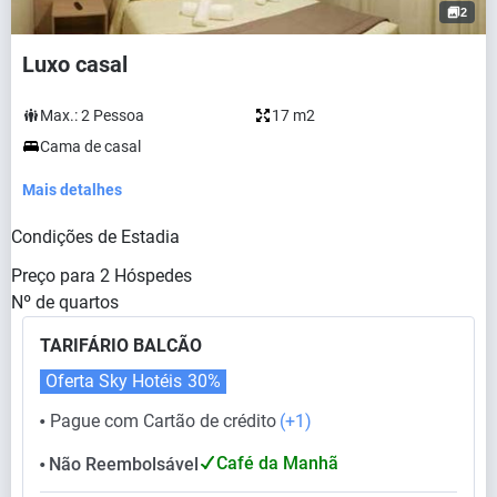
2
Luxo casal
Max.:
2
Pessoa
17 m2
Cama de casal
Mais detalhes
Condições de Estadia
Preço para
2
Hóspedes
Nº de quartos
TARIFÁRIO BALCÃO
Oferta Sky Hotéis
30%
Pague com Cartão de crédito
(+1)
⬤
Café da Manhã
Não Reembolsável
⬤