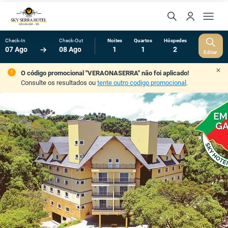
Check-In
Check-Out
Noites
Quartos
Hóspedes
07 Ago
08 Ago
1
1
2
Editar
O código promocional "VERAONASERRA" não foi aplicado!
Consulte os resultados ou
tente outro codigo promocional
.