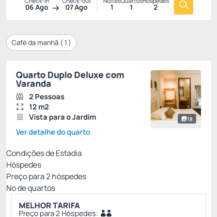
Check-in
Check-out
Noites
Quartos
Hóspedes
06 Ago
07 Ago
1
1
2
Café da manhã (
1
)
Quarto Duplo Deluxe com
Varanda
2 Pessoas
12 m2
Vista para o Jardim
18
Ver detalhe do quarto
Condições de Estadia
Hóspedes
Preço para
2
hóspedes
Nº de quartos
MELHOR TARIFA
Preço para 2 Hóspedes: