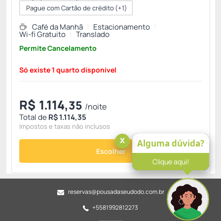
Pague com Cartão de crédito
(+1)
Café da Manhã
Estacionamento
Wi-fi Gratuito
Translado
Permite Cancelamento
Só existe 1 quarto disponível
R$
1.114,
35
/noite
Total de
R$ 1.114,35
Impostos e taxas não inclusos
x
Alguma dúvida?
Escolher
Clique aqui!
reservas@pousadaseudodo.com.br
+5581992812273