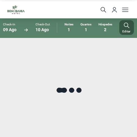
Check-In
Check-Out
Noites
Quartos
Hóspedes
09 Ago
10 Ago
1
1
2
Editar