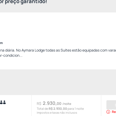
r preço garantido!
im
na diária. No Aymara Lodge todas as Suítes estão equipadas com vara
ar-condicion...
2.930,
R$
00
/noite
Total de
R$ 2.930,00
para 1 noite
Re
Impostos e taxas não inclusos