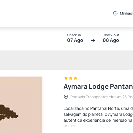
Minhas
Check-in
Check-out
07 Ago
08 Ago
Aymara Lodge Pantan
Rodovia Transpantaneira km 25 P
Localizada no Pantanal Norte, uma d
selvagem do planeta, o Aymara Lod
autêntica experiência de imersão na
Ler mais