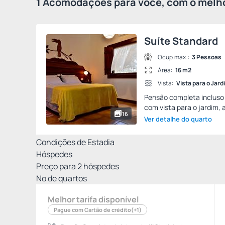
1 Acomodações para você, com o melho
Suíte Standard
Ocup.max.:
3 Pessoas
Área:
16 m2
Vista:
Vista para o Jard
Pensão completa incluso 
com vista para o jardim, 
16
Ver detalhe do quarto
Condições de Estadia
Hóspedes
Preço para
2
hóspedes
Nº de quartos
Melhor tarifa disponível
Pague com Cartão de crédito
(+1)