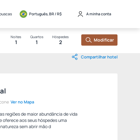
 buscas
Português, BR / 
R$
A minha conta
Noites
Quartos
Hóspedes
Modificar
1
1
2
Compartilhar hotel
al
ocone
Ver no Mapa
as regiões de maior abundância de vida
ge oferece aos seus hóspedes uma
 natureza sem abrir mão d