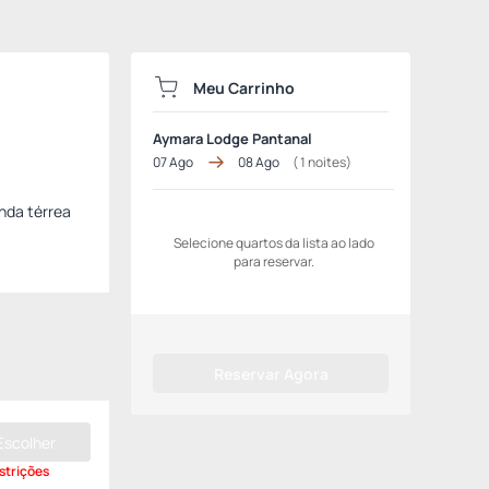
Meu Carrinho
Aymara Lodge Pantanal
07 Ago
08 Ago
(
1
noites)
nda térrea
Selecione quartos da lista ao lado
para reservar.
Reservar Agora
Escolher
strições