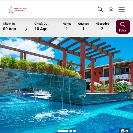
Check-In
Check-Out
Noites
Quartos
Hóspedes
09 Ago
10 Ago
1
1
2
Editar
89