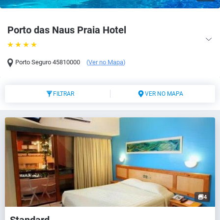
Porto das Naus Praia Hotel
Porto Seguro
45810000
(
Ver no Mapa
)
FILTRAR
VER NO MAPA
4