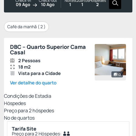
Check-in
Check-out
Noites
Quartos
Hóspedes
09 Ago
10 Ago
1
1
2
Café da manhã (
2
)
DBC – Quarto Superior Cama
Casal
2 Pessoas
18 m2
Vista para a Cidade
10
Ver detalhe do quarto
Condições de Estadia
Hóspedes
Preço para
2
hóspedes
Nº de quartos
Tarifa Site
Preço para 2 Hóspedes: