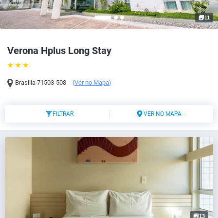
11
Verona Hplus Long Stay
Brasilia
71503-508
(
Ver no Mapa
)
FILTRAR
VER NO MAPA
13