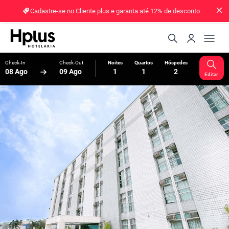
Cadastre-se no Cliente plus e garanta até 12% de desconto
Check-In
Check-Out
Noites
Quartos
Hóspedes
08 Ago
09 Ago
1
1
2
Editar