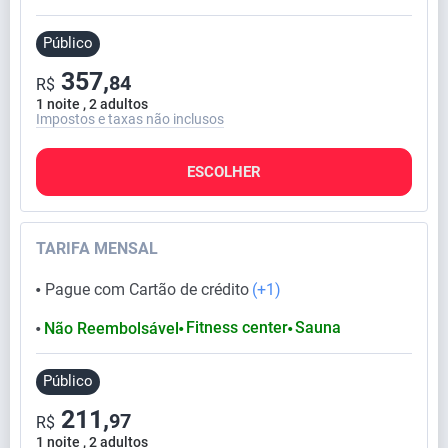
Público
357,
84
R$
1 noite , 2 adultos
Impostos e taxas não inclusos
ESCOLHER
TARIFA MENSAL
Pague com Cartão de crédito
(+1)
⬤
Fitness center
Sauna
Não Reembolsável
⬤
⬤
⬤
Público
211,
97
R$
1 noite , 2 adultos