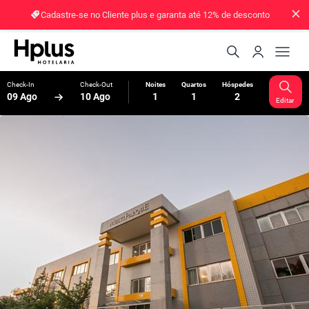
Cadastre-se no Cliente plus e garanta até 12% de desconto
Check-In
Check-Out
Noites
Quartos
Hóspedes
09 Ago
10 Ago
1
1
2
Editar