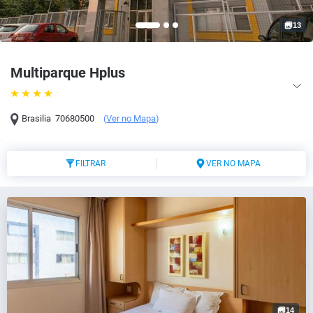
13
Multiparque Hplus
Brasilia
70680500
(
Ver no Mapa
)
FILTRAR
VER NO MAPA
14