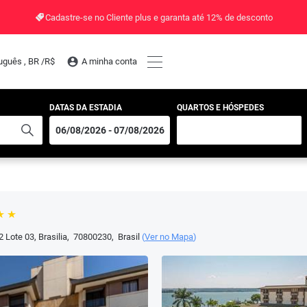
Cadastre-se no Cliente plus e garanta até 12% de desconto
uguês , BR /
R$
A minha conta
DATAS DA ESTADIA
QUARTOS E HÓSPEDES
2 Lote 03
,
Brasilia
,
70800230
,
Brasil
(
Ver no Mapa
)