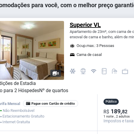
omodações para você, com o melhor preço garanti
Superior VL
Apartamento de 23m², com cama de cas
enxoval de cama e banho, além de min
Ocup.max.: 3 Pessoas
Cama de casal
8
ições de Estadia
o para
2
Hóspedes
Nº de quartos
Público
arifa Mensal
Pague com Cartão de crédito
189,
Não Reembolsável
R$
82
⬤
Estacionamento Gratuito
1 noite , 2 adultos
⬤
Impostos e taxa
Internet Gratuita
⬤