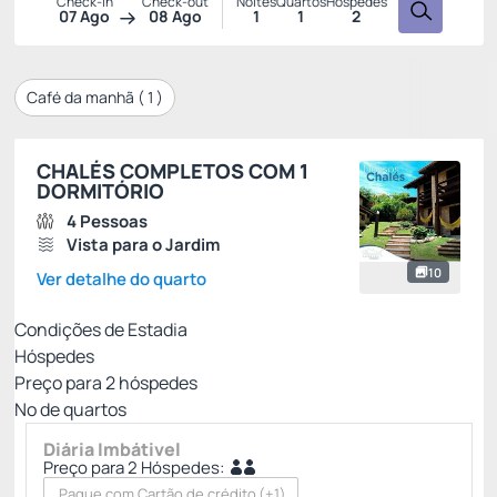
Check-in
Check-out
Noites
Quartos
Hóspedes
07 Ago
08 Ago
1
1
2
Café da manhã (
1
)
CHALÉS COMPLETOS COM 1
DORMITÓRIO
4 Pessoas
Vista para o Jardim
10
Ver detalhe do quarto
Condições de Estadia
Hóspedes
Preço para
2
hóspedes
Nº de quartos
Diária Imbátivel
Preço para 2 Hóspedes:
Pague com Cartão de crédito
(+1)