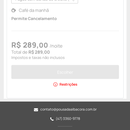
Café da manhã
Permite Cancelamento
R$
289,
00
/noite
Total de
R$ 289,00
Impostos e taxas não inclusos
Escolher
Restrições
contato@pousadaalbacora.com.br
(47) 3360-9778