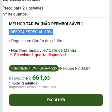
Preço para
2
Hóspedes
Nº de quartos
MELHOR TARIFA (NÃO REEMBOLSÁVEL)
OFERTA ESPECIAL
10%
Pague com Cartão de crédito
⬤
Café da Manhã
Não Reembolsável
⬤
Só existe 1 quarto disponível
Fidelidade HCV - Bem-vindo
Poupe
R$
34,
84
661,
93
R$
R$
696,
77
1 noite , 2 adultos
Impostos e taxas não inclusos
ESCOLHER