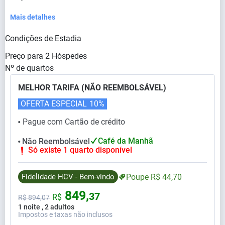
Mais detalhes
Condições de Estadia
Preço para
2
Hóspedes
Nº de quartos
MELHOR TARIFA (NÃO REEMBOLSÁVEL)
OFERTA ESPECIAL
10%
Pague com Cartão de crédito
⬤
Café da Manhã
Não Reembolsável
⬤
Só existe 1 quarto disponível
Fidelidade HCV - Bem-vindo
Poupe
R$
44,
70
849,
37
R$
R$
894,
07
1 noite , 2 adultos
Impostos e taxas não inclusos