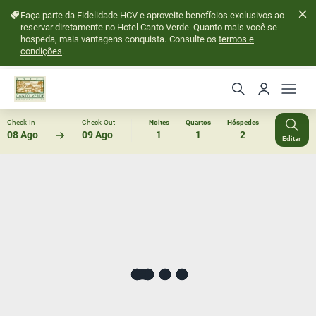
Faça parte da Fidelidade HCV e aproveite benefícios exclusivos ao
reservar diretamente no Hotel Canto Verde. Quanto mais você se
hospeda, mais vantagens conquista.
Consulte os
termos e
condições
.
Check-In
Check-Out
Noites
Quartos
Hóspedes
08 Ago
09 Ago
1
1
2
Editar