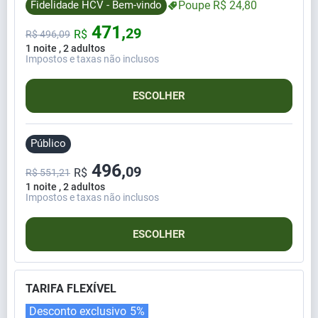
Fidelidade HCV - Bem-vindo
Poupe
R$
24,
80
471,
29
R$
R$
496,
09
1 noite , 2 adultos
Impostos e taxas não inclusos
ESCOLHER
Público
496,
09
R$
R$ 551,21
1 noite , 2 adultos
Impostos e taxas não inclusos
ESCOLHER
TARIFA FLEXÍVEL
Desconto exclusivo
5%