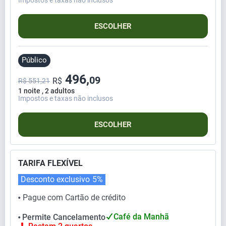
ESCOLHER
Público
496,
09
R$
R$ 551,21
1 noite , 2 adultos
Impostos e taxas não inclusos
ESCOLHER
TARIFA FLEXÍVEL
Desconto exclusivo
5%
Pague com Cartão de crédito
⬤
Café da Manhã
Permite Cancelamento
⬤