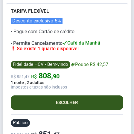
TARIFA FLEXÍVEL
Desconto exclusivo
5%
Pague com Cartão de crédito
⬤
Café da Manhã
Permite Cancelamento
⬤
Só existe 1 quarto disponível
Fidelidade HCV - Bem-vindo
Poupe
R$
42,
57
808,
90
R$
R$
851,
47
1 noite , 2 adultos
Impostos e taxas não inclusos
ESCOLHER
Público