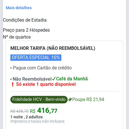
Mais detalhes
Condições de Estadia
Preço para
2
Hóspedes
Nº de quartos
MELHOR TARIFA (NÃO REEMBOLSÁVEL)
OFERTA ESPECIAL
10%
Pague com Cartão de crédito
⬤
Café da Manhã
Não Reembolsável
⬤
Só existe 1 quarto disponível
Fidelidade HCV - Bem-vindo
Poupe
R$
21,
94
416,
77
R$
R$
438,
70
1 noite , 2 adultos
Impostos e taxas não inclusos