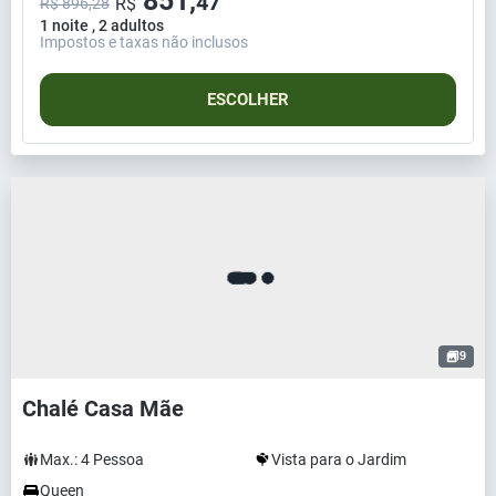
851,
47
R$
R$ 896,28
1 noite , 2 adultos
Impostos e taxas não inclusos
ESCOLHER
9
Chalé Casa Mãe
Max.:
4
Pessoa
Vista para o Jardim
Queen