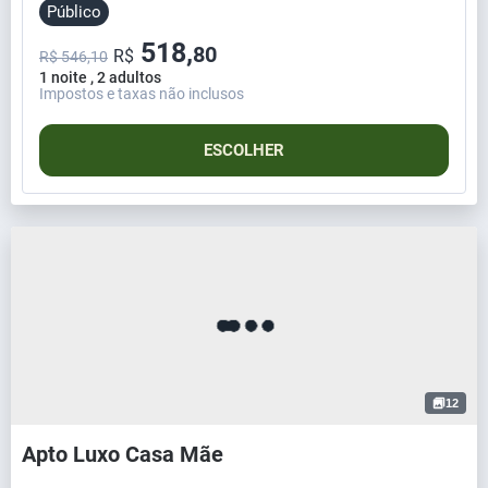
Público
518,
80
R$
R$ 546,10
1 noite , 2 adultos
Impostos e taxas não inclusos
ESCOLHER
12
Apto Luxo Casa Mãe