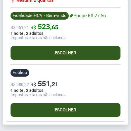
Restam 2 quartos
Fidelidade HCV - Bem-vindo
Poupe
R$
27,
56
523,
65
R$
R$
551,
21
1 noite , 2 adultos
Impostos e taxas não inclusos
ESCOLHER
Público
551,
21
R$
R$ 580,22
1 noite , 2 adultos
Impostos e taxas não inclusos
ESCOLHER