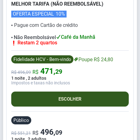
MELHOR TARIFA (NÃO REEMBOLSÁVEL)
OFERTA ESPECIAL
10%
Pague com Cartão de crédito
⬤
Café da Manhã
Não Reembolsável
⬤
Restam 2 quartos
Fidelidade HCV - Bem-vindo
Poupe
R$
24,
80
471,
29
R$
R$
496,
09
1 noite , 2 adultos
Impostos e taxas não inclusos
ESCOLHER
Público
496,
09
R$
R$ 551,21
1 noite , 2 adultos