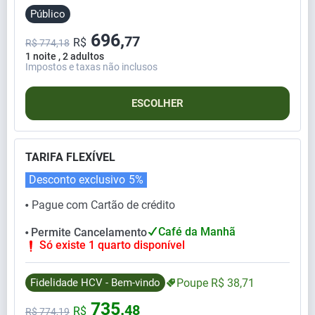
Público
696,
77
R$
R$ 774,18
1 noite , 2 adultos
Impostos e taxas não inclusos
ESCOLHER
TARIFA FLEXÍVEL
Desconto exclusivo
5%
Pague com Cartão de crédito
⬤
Café da Manhã
Permite Cancelamento
⬤
Só existe 1 quarto disponível
Fidelidade HCV - Bem-vindo
Poupe
R$
38,
71
735,
48
R$
R$
774,
19