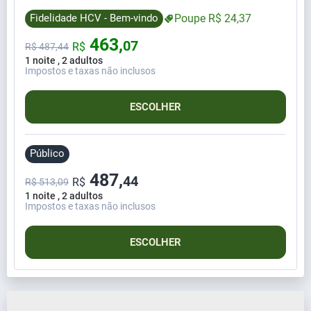
Fidelidade HCV - Bem-vindo
Poupe
R$
24,
37
463,
07
R$
R$
487,
44
1 noite , 2 adultos
Impostos e taxas não inclusos
ESCOLHER
Público
487,
44
R$
R$ 513,09
1 noite , 2 adultos
Impostos e taxas não inclusos
ESCOLHER