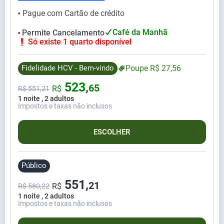
Pague com Cartão de crédito
⬤
Café da Manhã
Permite Cancelamento
⬤
Só existe 1 quarto disponível
Fidelidade HCV - Bem-vindo
Poupe
R$
27,
56
523,
65
R$
R$
551,
21
1 noite , 2 adultos
Impostos e taxas não inclusos
ESCOLHER
Público
551,
21
R$
R$ 580,22
1 noite , 2 adultos
Impostos e taxas não inclusos