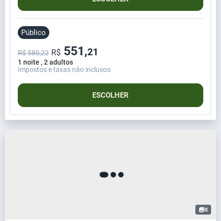
Público
551,
21
R$
R$ 580,22
1 noite , 2 adultos
Impostos e taxas não inclusos
ESCOLHER
8