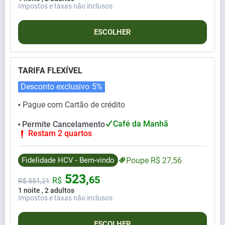
Impostos e taxas não inclusos
ESCOLHER
TARIFA FLEXÍVEL
Desconto exclusivo
5%
Pague com Cartão de crédito
⬤
Café da Manhã
Permite Cancelamento
⬤
Restam 2 quartos
Fidelidade HCV - Bem-vindo
Poupe
R$
27,
56
523,
65
R$
R$
551,
21
1 noite , 2 adultos
Impostos e taxas não inclusos
ESCOLHER