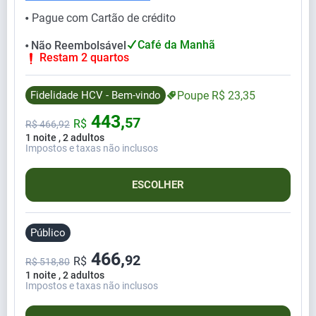
Pague com Cartão de crédito
⬤
Café da Manhã
Não Reembolsável
⬤
Restam 2 quartos
Fidelidade HCV - Bem-vindo
Poupe
R$
23,
35
443,
57
R$
R$
466,
92
1 noite , 2 adultos
Impostos e taxas não inclusos
ESCOLHER
Público
466,
92
R$
R$ 518,80
1 noite , 2 adultos
Impostos e taxas não inclusos