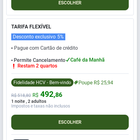
ESCOLHER
TARIFA FLEXÍVEL
Desconto exclusivo
5%
Pague com Cartão de crédito
⬤
Café da Manhã
Permite Cancelamento
⬤
Restam 2 quartos
Fidelidade HCV - Bem-vindo
Poupe
R$
25,
94
492,
86
R$
R$
518,
80
1 noite , 2 adultos
Impostos e taxas não inclusos
ESCOLHER