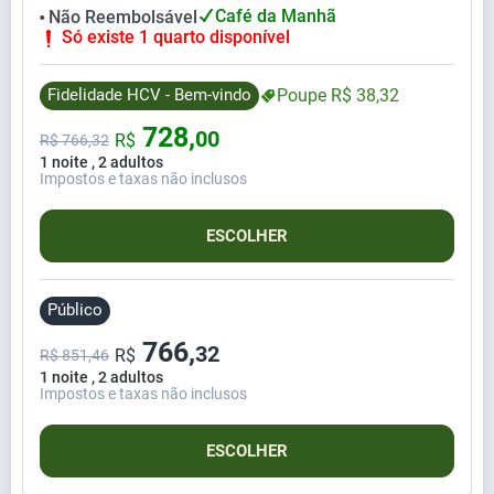
Café da Manhã
Não Reembolsável
⬤
Só existe 1 quarto disponível
Fidelidade HCV - Bem-vindo
Poupe
R$
38,
32
728,
00
R$
R$
766,
32
1 noite , 2 adultos
Impostos e taxas não inclusos
ESCOLHER
Público
766,
32
R$
R$ 851,46
1 noite , 2 adultos
Impostos e taxas não inclusos
ESCOLHER