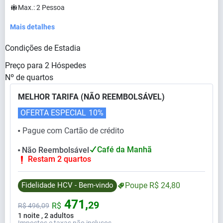
Max.:
2
Pessoa
Mais detalhes
Condições de Estadia
Preço para
2
Hóspedes
Nº de quartos
MELHOR TARIFA (NÃO REEMBOLSÁVEL)
OFERTA ESPECIAL
10%
Pague com Cartão de crédito
⬤
Café da Manhã
Não Reembolsável
⬤
Restam 2 quartos
Fidelidade HCV - Bem-vindo
Poupe
R$
24,
80
471,
29
R$
R$
496,
09
1 noite , 2 adultos
Impostos e taxas não inclusos