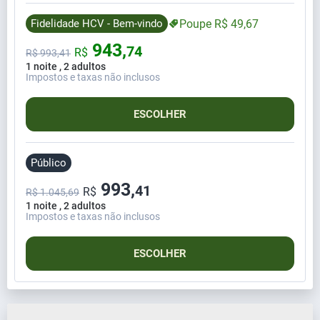
Fidelidade HCV - Bem-vindo
Poupe
R$
49,
67
943,
74
R$
R$
993,
41
1 noite , 2 adultos
Impostos e taxas não inclusos
ESCOLHER
Público
993,
41
R$
R$ 1.045,69
1 noite , 2 adultos
Impostos e taxas não inclusos
ESCOLHER