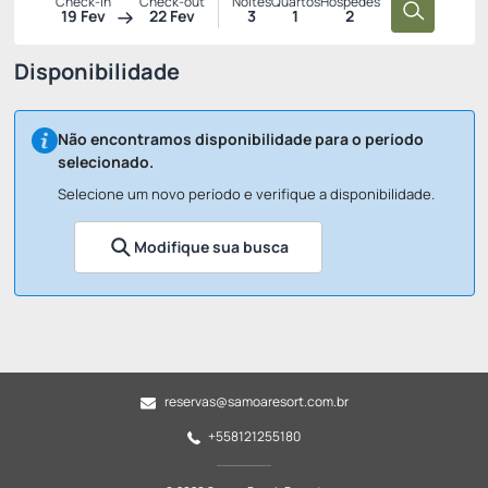
Check-in
Check-out
Noites
Quartos
Hóspedes
19 Fev
22 Fev
3
1
2
Disponibilidade
Não encontramos disponibilidade para o período
selecionado.
Selecione um novo período e verifique a disponibilidade.
Modifique sua busca
reservas@samoaresort.com.br
+558121255180