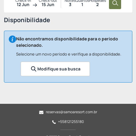
Check-in
Check-out
Noites
Quartos
Hóspedes
12 Jun
15 Jun
3
1
2
Disponibilidade
Não encontramos disponibilidade para o período
selecionado.
Selecione um novo período e verifique a disponibilidade.
Modifique sua busca
reservas@samoaresort.com.br
+558121255180