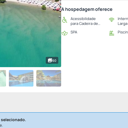
A hospedagem oferece
Acessibilidade
Inter
para Cadeira de
Larga
Rodas
SPA
Pisci
60
 selecionado.
e.