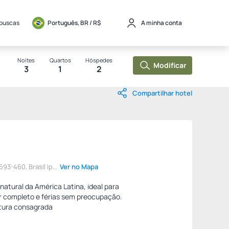
 buscas
Português, BR / 
R$
A minha conta
Noites
Quartos
Hóspedes
Modificar
3
1
2
Compartilhar hotel
93-460, Brasil Ip...
Ver no Mapa
 natural da América Latina, ideal para
r completo e férias sem preocupação.
utura consagrada