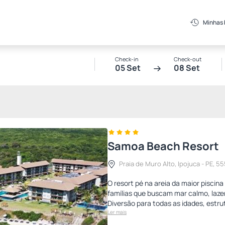
Minhas
Check-in
Check-out
05 Set
08 Set
Samoa Beach Resort
Praia de Muro Alto, Ipojuca - PE, 555
O resort pé na areia da maior piscina
famílias que buscam mar calmo, laze
Diversão para todas as idades, estr
Ler mais