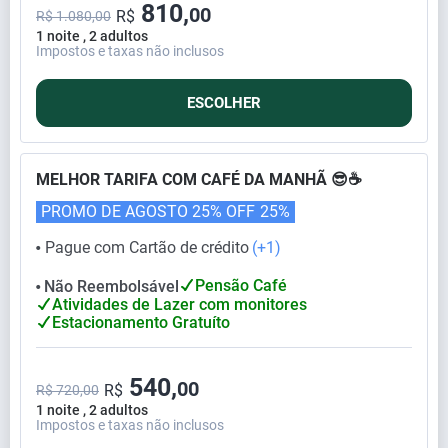
810,
00
R$
R$ 1.080,00
1 noite , 2 adultos
Impostos e taxas não inclusos
ESCOLHER
MELHOR TARIFA COM CAFÉ DA MANHÃ 😎☕
PROMO DE AGOSTO 25% OFF
25%
Pague com Cartão de crédito
(+1)
⬤
Pensão Café
Não Reembolsável
⬤
Atividades de Lazer com monitores
Estacionamento Gratuíto
540,
00
R$
R$ 720,00
1 noite , 2 adultos
Impostos e taxas não inclusos