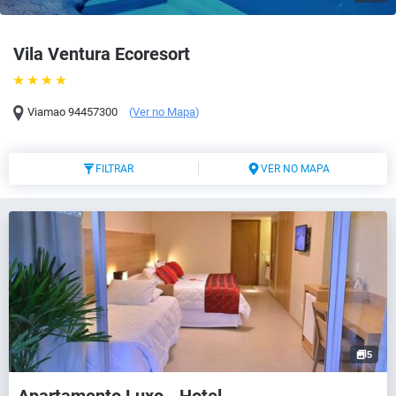
Vila Ventura Ecoresort
Viamao
94457300
(
Ver no Mapa
)
FILTRAR
VER NO MAPA
5