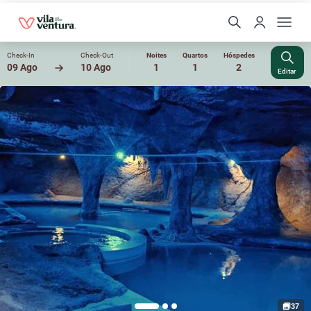
Check-In
Check-Out
Noites
Quartos
Hóspedes
09 Ago
10 Ago
1
1
2
Editar
37