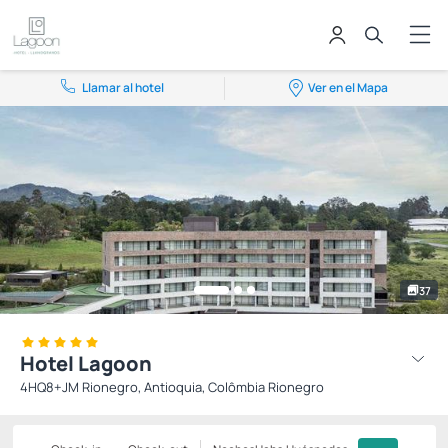
Llamar al hotel
Ver en el Mapa
37
Hotel Lagoon
4HQ8+JM Rionegro, Antioquia, Colômbia Rionegro