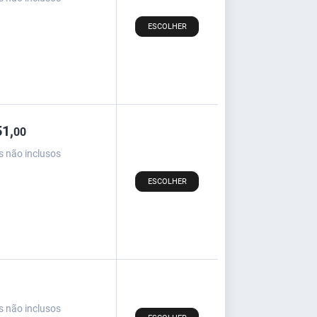
ESCOLHER
1,
00
s não inclusos
ESCOLHER
s não inclusos