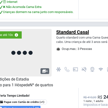
🛜 Internet
❌ Não Acomoda Cama Extra
Crianças dormem na cama junto com responsáveis.
Standard Casal
e até 10x
Quarto standard com uma Cama Queen,
cabo. Uma criança de até 3 anos será 
Ocup.max.: 3 Pessoas
4
ições de Estadia
o para
1
Hóspede
Nº de quartos
ferta Tempo Limitado!
24
R$
R$ 410,00
1 noite , 1 adulto
Pague com Cartão de crédito
(+1)
Impostos e taxa