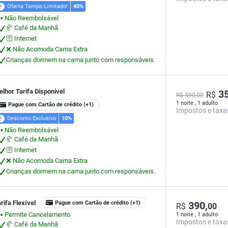
Oferta Tempo Limitado!
40%
Não Reembolsável
⬤
🥐 Café da Manhã
🛜 Internet
❌ Não Acomoda Cama Extra
Crianças dormem na cama junto com responsáveis.
lhor Tarifa Disponivel
35
R$
R$ 390,00
1 noite , 1 adulto
Pague com Cartão de crédito
(+1)
Impostos e taxa
Desconto Exclusivo
10%
Não Reembolsável
⬤
🥐 Café da Manhã
🛜 Internet
❌ Não Acomoda Cama Extra
Crianças dormem na cama junto com responsáveis.
rifa Flexível
Pague com Cartão de crédito
(+1)
390,
R$
00
Permite Cancelamento
1 noite , 1 adulto
⬤
Impostos e taxa
🥐 Café da Manhã