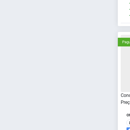
Pagu
Cond
Preç
O