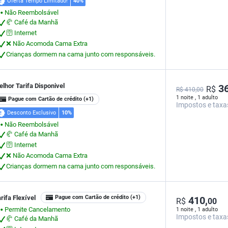
Oferta Tempo Limitado!
40%
Não Reembolsável
⬤
🥐 Café da Manhã
🛜 Internet
❌ Não Acomoda Cama Extra
Crianças dormem na cama junto com responsáveis.
lhor Tarifa Disponivel
36
R$
R$ 410,00
1 noite , 1 adulto
Pague com Cartão de crédito
(+1)
Impostos e taxa
Desconto Exclusivo
10%
Não Reembolsável
⬤
🥐 Café da Manhã
🛜 Internet
❌ Não Acomoda Cama Extra
Crianças dormem na cama junto com responsáveis.
rifa Flexível
Pague com Cartão de crédito
(+1)
410,
R$
00
Permite Cancelamento
1 noite , 1 adulto
⬤
Impostos e taxa
🥐 Café da Manhã