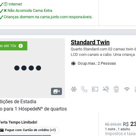
🛜 Internet
❌ Não Acomoda Cama Extra
Crianças dormem na cama junto com responsáveis.
Standard Twin
e até 10x
Quarto Standard com 02 camas twin de 
LCD com canais a cabo. Uma criança d
Ocup.max.: 2 Pessoas
4
ições de Estadia
o para
1
Hóspede
Nº de quartos
ferta Tempo Limitado!
23
R$
R$ 390,00
1 noite , 1 adulto
Pague com Cartão de crédito
(+1)
Impostos e taxa