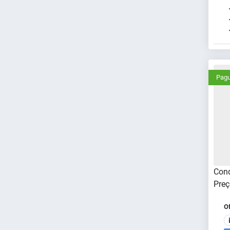
Pagu
Cond
Preç
O