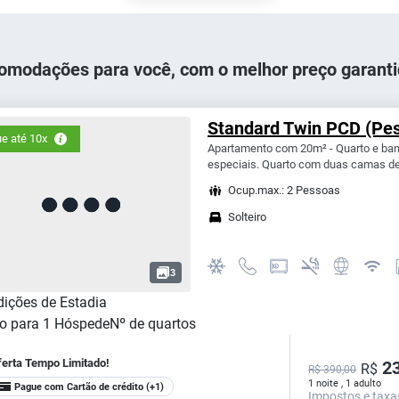
omodações para você, com o melhor preço garanti
Standard Twin PCD (Pes
e até 10x
Apartamento com 20m² - Quarto e ban
especiais. Quarto com duas camas de 
Ocup.max.: 2 Pessoas
Solteiro
3
ições de Estadia
o para
1
Hóspede
Nº de quartos
ferta Tempo Limitado!
23
R$
R$ 390,00
1 noite , 1 adulto
Pague com Cartão de crédito
(+1)
Impostos e taxa