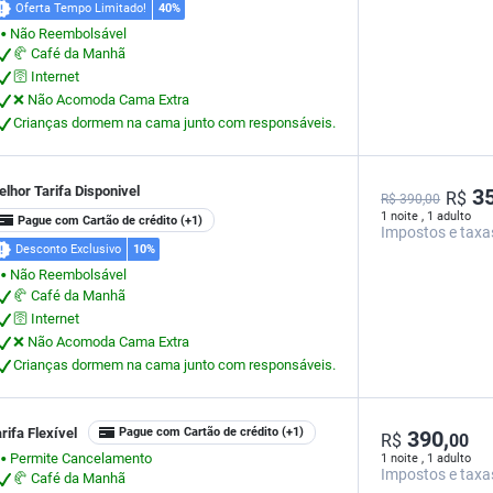
Oferta Tempo Limitado!
40%
Não Reembolsável
⬤
🥐 Café da Manhã
🛜 Internet
❌ Não Acomoda Cama Extra
Crianças dormem na cama junto com responsáveis.
lhor Tarifa Disponivel
35
R$
R$ 390,00
1 noite , 1 adulto
Pague com Cartão de crédito
(+1)
Impostos e taxa
Desconto Exclusivo
10%
Não Reembolsável
⬤
🥐 Café da Manhã
🛜 Internet
❌ Não Acomoda Cama Extra
Crianças dormem na cama junto com responsáveis.
rifa Flexível
Pague com Cartão de crédito
(+1)
390,
R$
00
Permite Cancelamento
1 noite , 1 adulto
⬤
Impostos e taxa
🥐 Café da Manhã