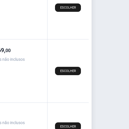
ESCOLHER
9,
00
s não inclusos
ESCOLHER
s não inclusos
ESCOLHER