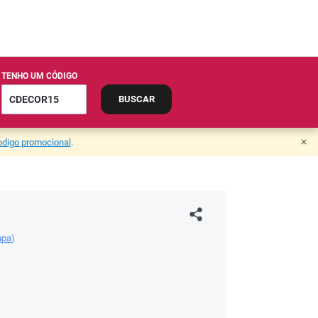
TENHO UM CÓDIGO
BUSCAR
codigo promocional
.
apa
)