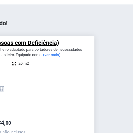
do!
soas com Deficiência)
heiro adaptado para portadores de necessidades
solteiro. Equipado com...
(ver mais)
20 m2
4,
00
s não inclusos