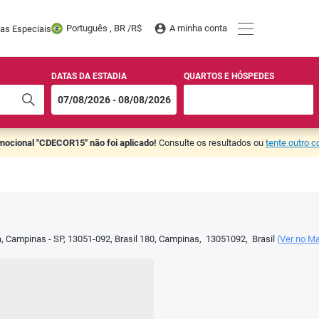
Português , BR /
R$
A minha conta
tas Especiais
DATAS DA ESTADIA
QUARTOS E HÓSPEDES
mocional "CDECOR15" não foi aplicado!
Consulte os resultados ou
tente outro 
a, Campinas - SP, 13051-092, Brasil 180
,
Campinas
,
13051092
,
Brasil
(
Ver no M