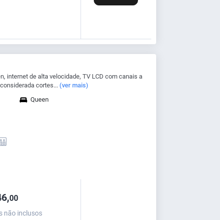
 internet de alta velocidade, TV LCD com canais a
considerada cortes...
(ver mais)
Queen
6,
00
s não inclusos