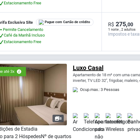
Estacionamento Free
rifa Exclusiva Site
Pague com Cartão de crédito
275,
R$
00
Permite Cancelamento
1 noite , 2 adultos
⬤
Impostos e taxa
Café da Manhã Incluso
Estacionamento Free
Luxo Casal
e até 3x
Apartamento de 18 m² com uma cama q
inverter, TV LED 32", frigobar, maleiro,
Ocup.max.: 3 Pessoas
8
ições de Estadia
o para
2
Hóspedes
Nº de quartos