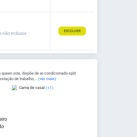
ESCOLHER
s não inclusos
ueen size, dispõe de ar-condicionado split
 estação de trabalho,...
(ver mais)
Cama de casal
(+1)