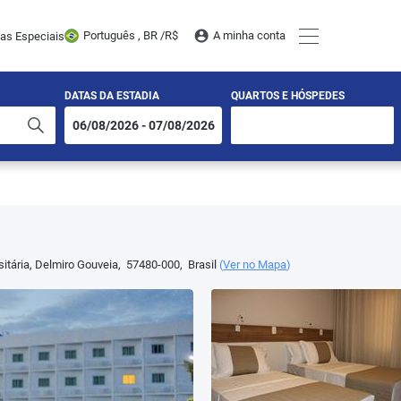
Português , BR /
R$
A minha conta
tas Especiais
DATAS DA ESTADIA
QUARTOS E HÓSPEDES
itária
,
Delmiro Gouveia
,
57480-000
,
Brasil
(
Ver no Mapa
)