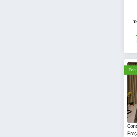
Ta
Pagu
Cond
Preç