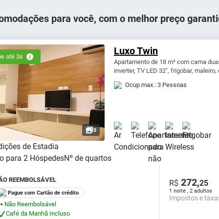
omodações para você, com o melhor preço garanti
Luxo Twin
e até 3x
Apartamento de 18 m² com cama duas c
inverter, TV LED 32", frigobar, maleiro,
Ocup.max.: 3 Pessoas
9
ições de Estadia
o para
2
Hóspedes
Nº de quartos
ÃO REEMBOLSÁVEL
272,
R$
25
1 noite , 2 adultos
Pague com Cartão de crédito
Impostos e taxa
Não Reembolsável
⬤
Café da Manhã Incluso