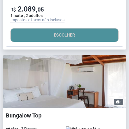
2.089,
05
R$
1 noite , 2 adultos
Impostos e taxas não inclusos
ESCOLHER
8
Bungalow Top
Max.:
2
Pessoa
Vista para o Mar