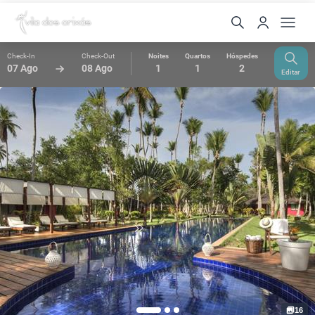
Check-In
Check-Out
Noites
Quartos
Hóspedes
07 Ago
08 Ago
1
1
2
Editar
16