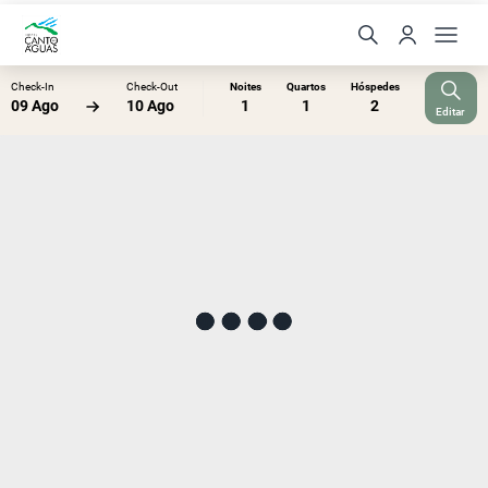
Check-In
Check-Out
Noites
Quartos
Hóspedes
09 Ago
10 Ago
1
1
2
Editar