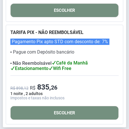
ESCOLHER
TARIFA PIX - NÃO REEMBOLSÁVEL
Pagamento Pix apto STD com desconto de:
7%
Pague com Depósito bancário
⬤
Café da Manhã
Não Reembolsável
⬤
Estacionamento
Wifi Free
835,
26
R$
R$ 898,12
1 noite , 2 adultos
Impostos e taxas não inclusos
ESCOLHER