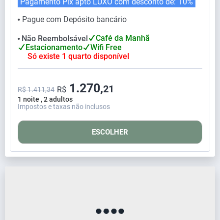
Pagamento Pix apto LUXO com desconto de:
10%
Pague com Depósito bancário
⬤
Café da Manhã
Não Reembolsável
⬤
Estacionamento
Wifi Free
Só existe 1 quarto disponível
1.270,
21
R$
R$ 1.411,34
1 noite , 2 adultos
Impostos e taxas não inclusos
ESCOLHER