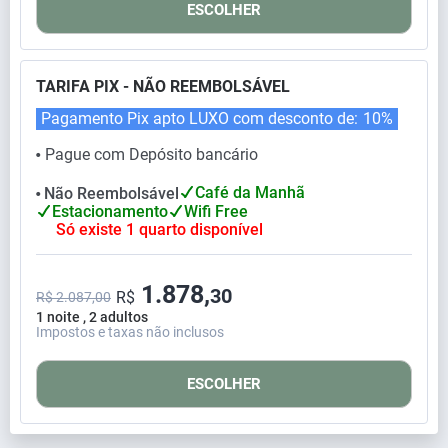
ESCOLHER
TARIFA PIX - NÃO REEMBOLSÁVEL
Pagamento Pix apto LUXO com desconto de:
10%
Pague com Depósito bancário
⬤
Café da Manhã
Não Reembolsável
⬤
Estacionamento
Wifi Free
Só existe 1 quarto disponível
1.878,
30
R$
R$ 2.087,00
1 noite , 2 adultos
Impostos e taxas não inclusos
ESCOLHER