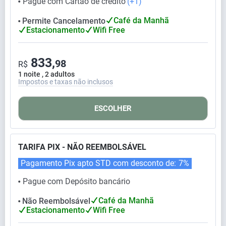
Pague com Cartão de crédito
(+1)
⬤
Café da Manhã
Permite Cancelamento
⬤
Estacionamento
Wifi Free
833,
98
R$
1 noite , 2 adultos
Impostos e taxas não inclusos
ESCOLHER
TARIFA PIX - NÃO REEMBOLSÁVEL
Pagamento Pix apto STD com desconto de:
7%
Pague com Depósito bancário
⬤
Café da Manhã
Não Reembolsável
⬤
Estacionamento
Wifi Free