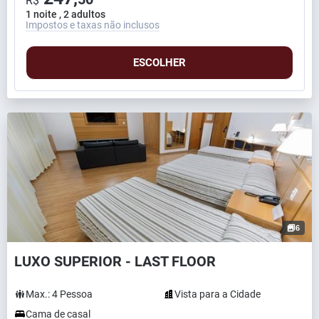
R$
1 noite , 2 adultos
Impostos e taxas não inclusos
ESCOLHER
6
LUXO SUPERIOR - LAST FLOOR
Max.:
4
Pessoa
Vista para a Cidade
Cama de casal