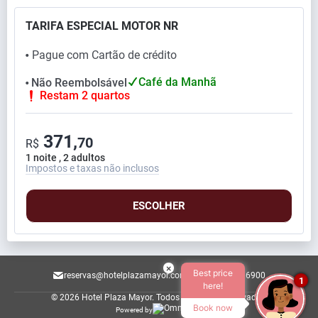
TARIFA ESPECIAL MOTOR NR
Pague com Cartão de crédito
⬤
Café da Manhã
Não Reembolsável
⬤
Restam 2 quartos
371,
70
R$
1 noite , 2 adultos
Impostos e taxas não inclusos
ESCOLHER
×
Best price
reservas@hotelplazamayor.com.br
011 36296900
1
here!
© 2026 Hotel Plaza Mayor.
Todos os direitos reservados.
Book now
Powered by