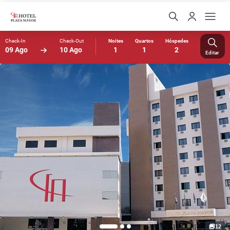
Check-In
Check-Out
Noites
Quartos
Hóspedes
09 Ago
10 Ago
1
1
2
Editar
12