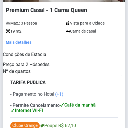
Premium Casal - 1 Cama Queen
Max.:
3
Pessoa
Vista para a Cidade
19 m2
Cama de casal
Mais detalhes
Condições de Estadia
Preço para
2
Hóspedes
Nº de quartos
TARIFA PÚBLICA
Pagamento no Hotel
(+1)
⬤
Café da manhã
Permite Cancelamento
⬤
Internet WI-FI
Clube Orange
Poupe
R$
62,
10