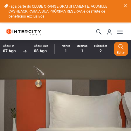
Faça parte do CLUBE ORANGE GRATUITAMENTE, ACUMULE
CASHBACK PARA A SUA PRÓXIMA RESERVA e desfrute de
benefícios exclusivos
Check-In
Check-Out
Noites
Quartos
Hóspedes
07 Ago
08 Ago
1
1
2
Editar