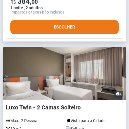
384,
00
R$
1 noite , 2 adultos
Impostos e taxas não inclusos
ESCOLHER
4
Luxo Twin - 2 Camas Solteiro
Max.:
2
Pessoa
Vista para a Cidade
19 m2
Solteiro