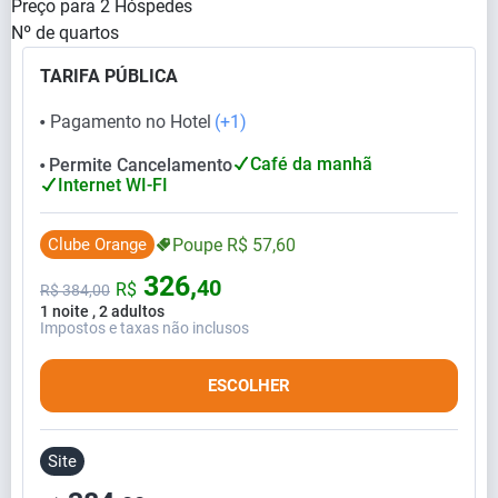
Preço para
2
Hóspedes
Nº de quartos
TARIFA PÚBLICA
Pagamento no Hotel
(+1)
⬤
Café da manhã
Permite Cancelamento
⬤
Internet WI-FI
Clube Orange
Poupe
R$
57,
60
326,
40
R$
R$
384,
00
1 noite , 2 adultos
Impostos e taxas não inclusos
ESCOLHER
Site