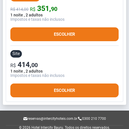
351,
90
R$
R$
414,
00
1 noite , 2 adultos
Impostos e taxas não inclusos
ESCOLHER
Site
414,
00
R$
1 noite , 2 adultos
Impostos e taxas não inclusos
ESCOLHER
reservas@intercityhoteis.com.br
0300 210 7700
© 2026 Hotel Intercity Bauru.
Todos os direitos reservados.