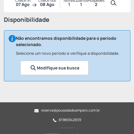
Check-in
Check-out
Noites
Quartos
Hóspedes
07 Ago
08 Ago
1
1
2
Disponibilidade
Não encontramos disponibilidade para o período
selecionado.
Selecione um novo período e verifique a disponibilidade.
Modifique sua busca
reserva@pousadadoamparo.com.br
81986942839