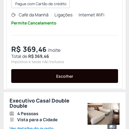
Pague com Cartão de crédito
Café da Manhã
Ligações
Internet WiFi
Permite Cancelamento
R$
369,
46
/noite
Total de
R$ 369,46
Impostos e taxas não inclusos
Escolher
Executivo Casal Double
Double
4 Pessoas
Vista para a Cidade
3
Ver detalhe do quarto