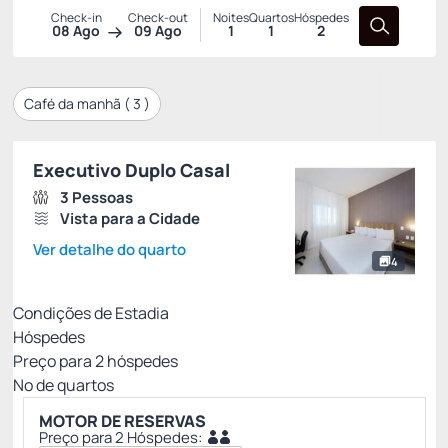
Check-in
Check-out
Noites
Quartos
Hóspedes
08 Ago
09 Ago
1
1
2
Café da manhã (
3
)
Executivo Duplo Casal
3 Pessoas
Vista para a Cidade
Ver detalhe do quarto
4
Condições de Estadia
Hóspedes
Preço para
2
hóspedes
Nº de quartos
MOTOR DE RESERVAS
Preço para 2 Hóspedes: