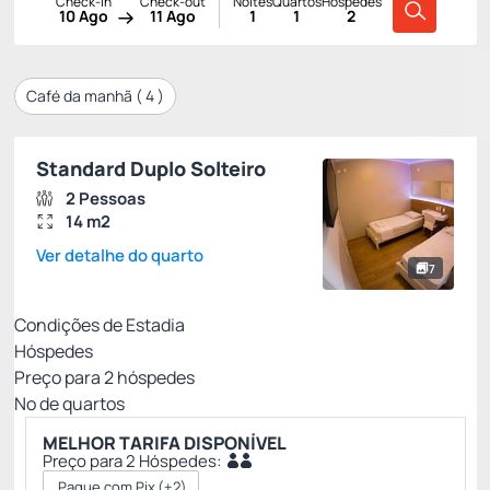
Check-in
Check-out
Noites
Quartos
Hóspedes
10 Ago
11 Ago
1
1
2
Café da manhã (
4
)
Standard Duplo Solteiro
2 Pessoas
14 m2
Ver detalhe do quarto
7
Condições de Estadia
Hóspedes
Preço para
2
hóspedes
Nº de quartos
MELHOR TARIFA DISPONÍVEL
Preço para 2 Hóspedes:
Pague com Pix
(+2)