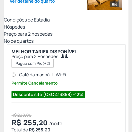
Ver detalhe do quarto
9
Condições de Estadia
Hóspedes
Preço para
2
hóspedes
Nº de quartos
MELHOR TARIFA DISPONÍVEL
Preço para 2 Hóspedes:
Pague com Pix
(+2)
Café da manhã
Wi-Fi
Permite Cancelamento
Desconto site (CEC 413858) -12%
R$ 290,00
R$
255,
20
/noite
Total de
R$ 255,20