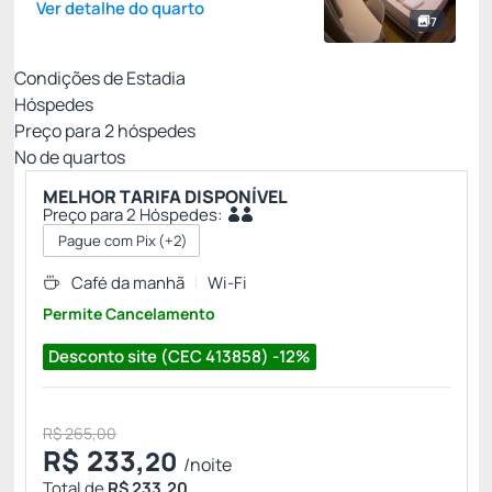
Ver detalhe do quarto
7
Condições de Estadia
Hóspedes
Preço para
2
hóspedes
Nº de quartos
MELHOR TARIFA DISPONÍVEL
Preço para 2 Hóspedes:
Pague com Pix
(+2)
Café da manhã
Wi-Fi
Permite Cancelamento
Desconto site (CEC 413858) -12%
R$ 265,00
R$
233,
20
/noite
Total de
R$ 233,20