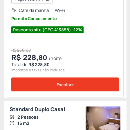
Café da manhã
Wi-Fi
Permite Cancelamento
Desconto site (CEC 413858) -12%
R$ 260,00
R$
228,
80
/noite
Total de
R$ 228,80
Impostos e taxas não inclusos
Escolher
Standard Duplo Casal
2 Pessoas
16 m2