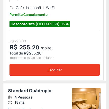
Café da manhã
Wi-Fi
Permite Cancelamento
Desconto site (CEC 413858) -12%
R$ 290,00
R$
255,
20
/noite
Total de
R$ 255,20
Impostos e taxas não inclusos
Escolher
Standard Quádruplo
4 Pessoas
18 m2