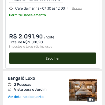
Café da manhã - 07:30 às 12:00
Ver mais
Permite Cancelamento
R$
2.091,
90
/noite
Total de
R$ 2.091,90
Impostos e taxas não inclusos
Escolher
Bangalô Luxo
2 Pessoas
Vista para o Jardim
Ver detalhe do quarto
6