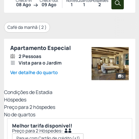
Check-in
Check-out
Noites
Quartos
Hóspedes
08 Ago
09 Ago
1
1
2
Café da manhã (
2
)
Apartamento Especial
2 Pessoas
Vista para o Jardim
Ver detalhe do quarto
5
Condições de Estadia
Hóspedes
Preço para
2
hóspedes
Nº de quartos
Melhor tarifa disponível!
Preço para 2 Hóspedes:
Pague com Cartão de crédito
(+1)