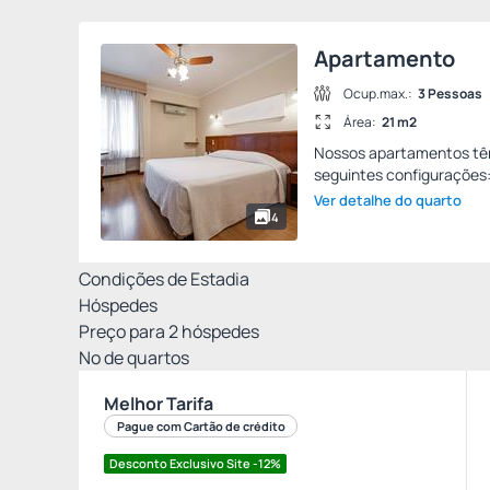
Apartamento
Ocup.max.:
3 Pessoas
Área:
21 m2
Nossos apartamentos têm
seguintes configurações:
Ver detalhe do quarto
4
Condições de Estadia
Hóspedes
Preço para
2
hóspedes
Nº de quartos
Melhor Tarifa
Pague com Cartão de crédito
Desconto Exclusivo Site -12%