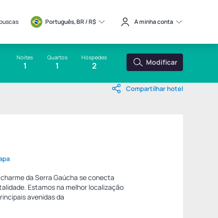
 buscas
Português, BR / 
R$
A minha conta
Noites
Quartos
Hóspedes
Modificar
1
1
2
Compartilhar hotel
apa
o charme da Serra Gaúcha se conecta
alidade. Estamos na melhor localização
incipais avenidas da