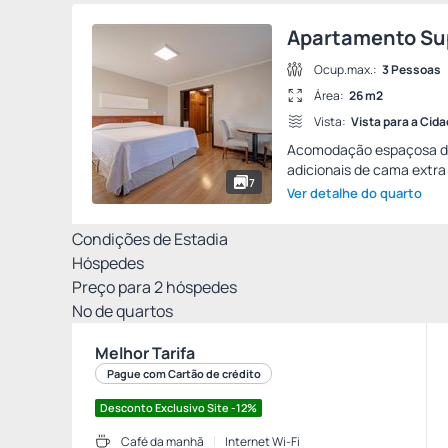
Apartamento Sup
Ocup.max.:
3 Pessoas
Área:
26 m2
Vista:
Vista para a Cid
Acomodação espaçosa de
adicionais de cama extra 
7
Ver detalhe do quarto
Condições de Estadia
Hóspedes
Preço para
2
hóspedes
Nº de quartos
Melhor Tarifa
Pague com Cartão de crédito
Desconto Exclusivo Site -12%
Café da manhã
Internet Wi-Fi