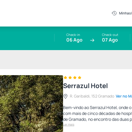
Minhas
Check-in
Check-out
06 Ago
07 Ago
Serrazul Hotel
R. Garibaldi, 152 Gramado
Ver no M
Bem-vindo ao Serrazul Hotel, onde 
com mais de cinco décadas de hospit
de Gramado, no encontro das duas pr
Ler mais