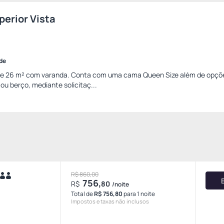
erior Vista
ade
 26 m² com varanda. Conta com uma cama Queen Size além de opçõ
ou berço, mediante solicitaç...
R$ 860,00
756,
R$
80
/noite
Total de
R$ 756,80
para 1 noite
Impostos e taxas não inclusos