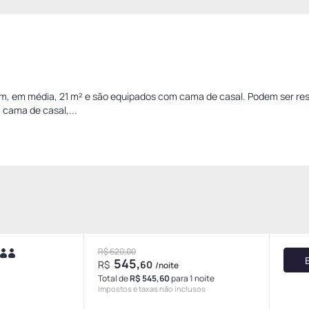
, em média, 21 m² e são equipados com cama de casal. Podem ser re
 cama de casal,...
R$ 620,00
545,
R$
60
/noite
Total de
R$ 545,60
para 1 noite
Impostos e taxas não inclusos