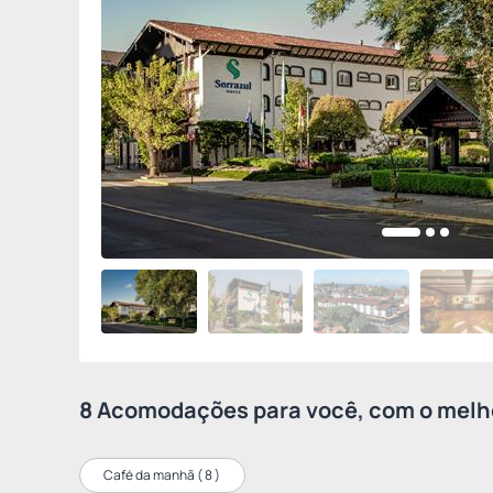
8 Acomodações para você, com o melho
Café da manhã (
8
)