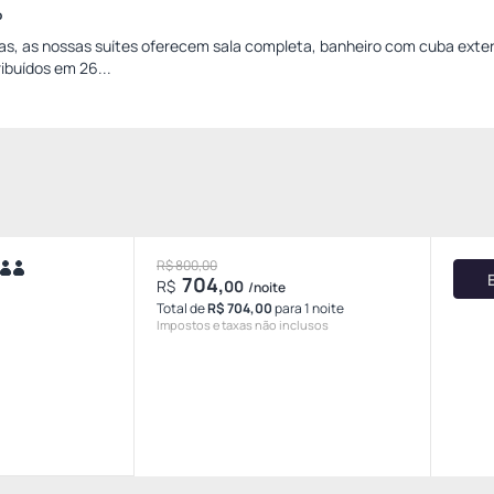
o
, as nossas suítes oferecem sala completa, banheiro com cuba exter
ibuídos em 26...
R$ 800,00
704,
R$
00
/noite
Total de
R$ 704,00
para 1 noite
Impostos e taxas não inclusos