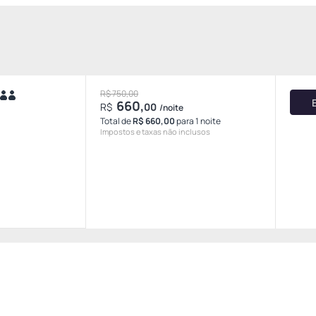
R$ 750,00
660,
R$
00
/noite
Total de
R$ 660,00
para 1 noite
Impostos e taxas não inclusos