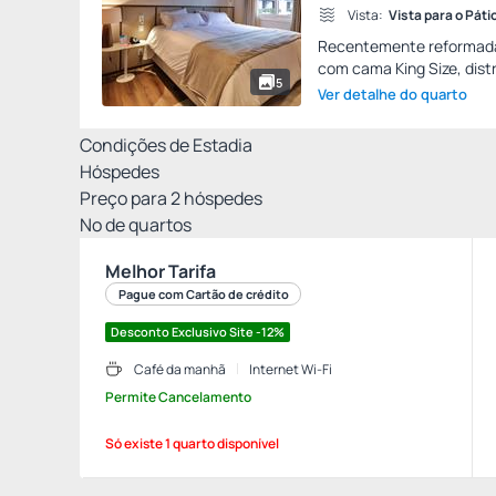
Vista:
Vista para o Páti
Recentemente reformadas
com cama King Size, distr
5
Ver detalhe do quarto
Condições de Estadia
Hóspedes
Preço para
2
hóspedes
Nº de quartos
Melhor Tarifa
Pague com Cartão de crédito
Desconto Exclusivo Site -12%
Café da manhã
Internet Wi-Fi
Permite Cancelamento
Só existe 1 quarto disponível