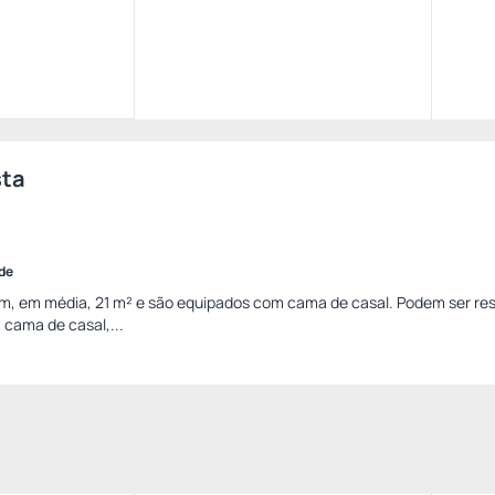
sta
ade
, em média, 21 m² e são equipados com cama de casal. Podem ser re
 cama de casal,...