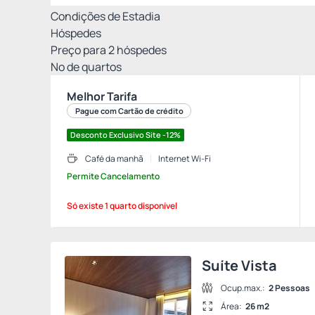
Condições de Estadia
Hóspedes
Preço para
2
hóspedes
Nº de quartos
Melhor Tarifa
Pague com Cartão de crédito
Desconto Exclusivo Site -12%
Café da manhã
Internet Wi-Fi
Permite Cancelamento
Só existe 1 quarto disponível
Suíte Vista
Ocup.max.:
2 Pessoas
Área:
26 m2