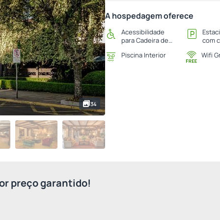
A hospedagem oferece
Acessibilidade
Estac
para Cadeira de
com c
Rodas
Piscina Interior
Wifi G
34
r preço garantido!