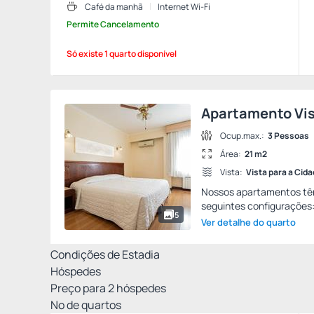
Café da manhã
Internet Wi-Fi
Permite Cancelamento
Só existe 1 quarto disponível
Apartamento Vi
Ocup.max.:
3 Pessoas
Área:
21 m2
Vista:
Vista para a Cid
Nossos apartamentos têm
seguintes configurações:
5
Ver detalhe do quarto
Condições de Estadia
Hóspedes
Preço para
2
hóspedes
Nº de quartos