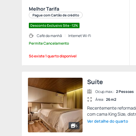
Melhor Tarifa
Pague com Cartão de crédito
Desconto Exclusivo Site -12%
Café da manhã
Internet Wi-Fi
Permite Cancelamento
Só existe 1 quarto disponível
Suíte
Ocup.max.:
2 Pessoas
Área:
26 m2
Recentemente reformadas
com cama King Size, distr
Ver detalhe do quarto
5