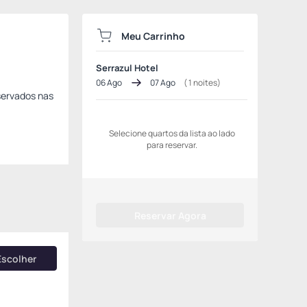
Meu Carrinho
Serrazul Hotel
06 Ago
07 Ago
(
1
noites)
servados nas
Selecione quartos da lista ao lado
para reservar.
Reservar Agora
Escolher