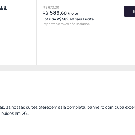
R$ 670,00
589,
R$
60
/noite
Total de
R$ 589,60
para 1 noite
Impostos e taxas não inclusos
, as nossas suítes oferecem sala completa, banheiro com cuba exter
ibuídos em 26...