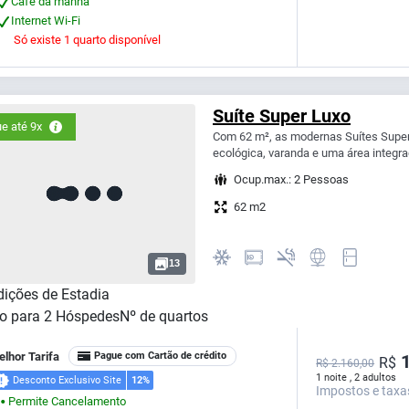
Café da manhã
Internet Wi-Fi
Só existe 1 quarto disponível
Suíte Super Luxo
e até 9x
Com 62 m², as modernas Suítes Super 
ecológica, varanda e uma área integrad
Ocup.max.: 2 Pessoas
62 m2
13
ições de Estadia
o para
2
Hóspedes
Nº de quartos
lhor Tarifa
Pague com Cartão de crédito
1
R$
R$ 2.160,00
1 noite , 2 adultos
Desconto Exclusivo Site
12%
Impostos e taxa
Permite Cancelamento
⬤