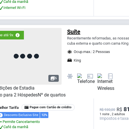
Café da manhã
Internet Wi-Fi
Suíte
e até 9x
Recentemente reformadas, as nossas 
cuba externa e quarto com cama King S
Ocup.max.: 2 Pessoas
King
5
ições de Estadia
o para
2
Hóspedes
Nº de quartos
lhor Tarifa
Pague com Cartão de crédito
81
R$
R$ 930,00
1 noite , 2 adultos
Desconto Exclusivo Site
12%
Impostos e taxa
Permite Cancelamento
⬤
Café da manhã