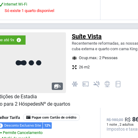
Internet Wi-Fi
Só existe 1 quarto disponível
Suíte Vista
e até 9x
Recentemente reformadas, as nossas 
cuba externa e quarto com cama King S
Ocup.max.: 2 Pessoas
26 m2
5
ições de Estadia
o para
2
Hóspedes
Nº de quartos
lhor Tarifa
Pague com Cartão de crédito
86
R$
R$ 980,00
1 noite , 2 adultos
Desconto Exclusivo Site
12%
Impostos e taxa
Permite Cancelamento
⬤