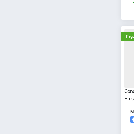
Pagu
Cond
Preç
Me