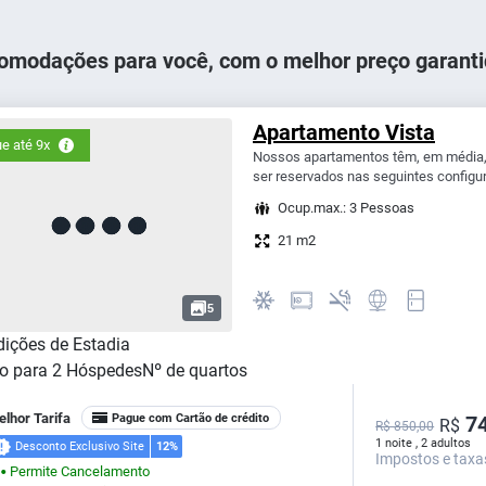
omodações para você, com o melhor preço garanti
Apartamento Vista
e até 9x
Nossos apartamentos têm, em média,
ser reservados nas seguintes configu
Ocup.max.: 3 Pessoas
21 m2
5
ições de Estadia
o para
2
Hóspedes
Nº de quartos
lhor Tarifa
Pague com Cartão de crédito
74
R$
R$ 850,00
1 noite , 2 adultos
Desconto Exclusivo Site
12%
Impostos e taxa
Permite Cancelamento
⬤