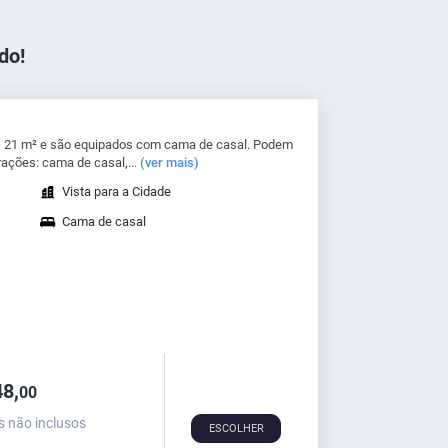
do!
 21 m² e são equipados com cama de casal. Podem
rações: cama de casal,...
(ver mais)
Vista para a Cidade
Cama de casal
8,
00
s não inclusos
ESCOLHER