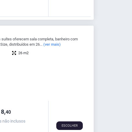
suítes oferecem sala completa, banheiro com
ize, distribuídos em 26...
(ver mais)
26 m2
8,
40
s não inclusos
ESCOLHER