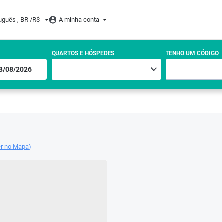
uguês , BR /
R$
A minha conta
QUARTOS E HÓSPEDES
TENHO UM CÓDIGO
er no Mapa
)