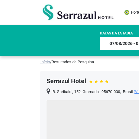
Port
DATAS DA ESTADIA
Início
/
Resultados de Pesquisa
Serrazul Hotel
R. Garibaldi, 152
,
Gramado
,
95670-000
,
Brasil
(
V