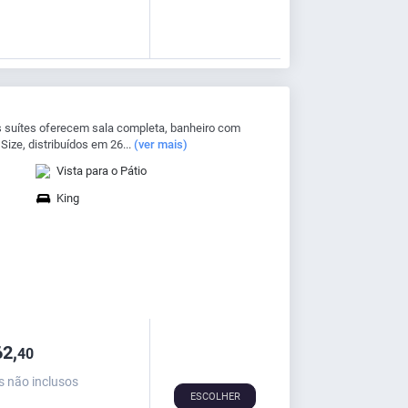
suítes oferecem sala completa, banheiro com
ize, distribuídos em 26...
(ver mais)
Vista para o Pátio
King
2,
40
s não inclusos
ESCOLHER