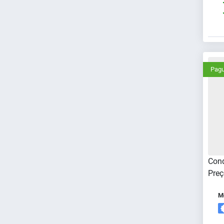
Pagu
Cond
Preç
Me