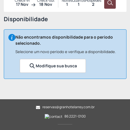
Check-in
Check-out
Noites
Quartos
Hóspedes
17 Nov
18 Nov
1
1
2
Disponibilidade
Não encontramos disponibilidade para o período
selecionado.
Selecione um novo período e verifique a disponibilidade.
Modifique sua busca
reservas@granhotelarrey.com.br
86 2221-0100