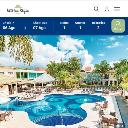
Check-In
Check-Out
Noites
Quartos
Hóspedes
06 Ago
07 Ago
1
1
2
Editar
51