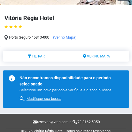
Vitória Régia Hotel
Porto Seguro
45810-000
(
Ver no Mapa
)
FILTRAR
VER NO MAPA
Não encontramos disponibilidade para o período
selecionado.
Selecione um novo período e verifique a disponibilidade.
Modifique sua busca
reservas@vrah.com.br
73 3162 5350
© 2026 Vitória Régia Hotel.
Todos os direitos reservados.