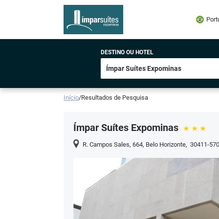
Port
DESTINO OU HOTEL
Início
/
Resultados de Pesquisa
Ímpar Suítes Expominas
R. Campos Sales, 664
,
Belo Horizonte
,
30411-57