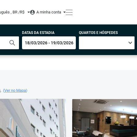
uguês , BR /
R$
A minha conta
DATAS DA ESTADIA
QUARTOS E HÓSPEDES
0
,
(
Ver no Mapa
)